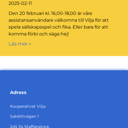
2025-02-11
Den 20 februari kl. 16,00-18,00 är våra
assistansanvändare välkomna till Vilja för att
spela sällskapsspel och fika. Eller bara för att
komma förbi och säga hej!
Läs mer »
Adress
Kooperativet Vilja
Satellitvägen 1
245 34 Staffanstorp