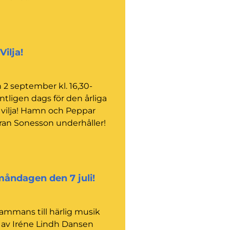
Vilja!
 2 september kl. 16,30-
äntligen dags för den årliga
å vilja! Hamn och Peppar
Göran Sonesson underhåller!
måndagen den 7 juli!
lsammans till härlig musik
av Iréne Lindh Dansen