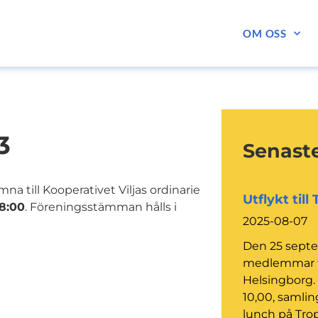
OM OSS
3
Senaste
 till Kooperativet Viljas ordinarie
Utflykt till
8:00
. Föreningsstämman hålls i
2025-08-07
Den 25 septe
medlemmar til
Helsingborg. 
10,00, samling
lunch på Trop