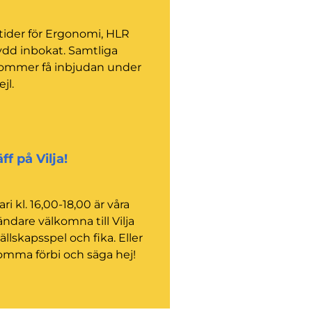
tider för Ergonomi, HLR
dd inbokat. Samtliga
kommer få inbjudan under
jl.
f på Vilja!
i kl. 16,00-18,00 är våra
ndare välkomna till Vilja
sällskapsspel och fika. Eller
komma förbi och säga hej!